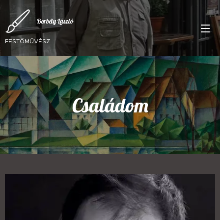
Borbély
László
FESTŐMŰVÉSZ
Családom