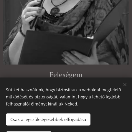
Feleségem
Borbély-Ragány Gyöngyvér
Sütiket használunk, hogy biztosítsuk a weboldal megfelelő
működését és biztonságát, valamint hogy a lehető legjobb
tanár
felhasználói élményt kínáljuk Neked.
Csak a legszükségesebbek elfogadása